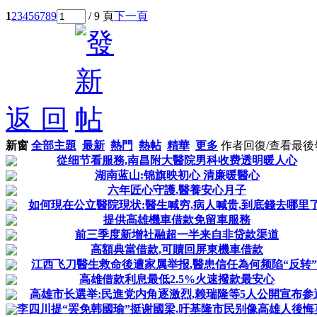
1
2
3
4
5
6
7
8
9
/ 9 頁
下一頁
返 回
新窗
全部主題
最新
熱門
熱帖
精華
更多
作者
回復/查看
最後
從细节看服務,南昌附大醫院男科收费透明暖人心
湖南蓝山:锦旗映初心 清廉暖醫心
六年匠心守護,醫養安心月子
如何現在公立醫院現状:醫生喊穷,病人喊贵,到底錢去哪里了
提供高雄機車借款免留車服務
前三季度新增社融超一半来自非贷款渠道
高額典當借款,可贖回屏東機車借款
江西飞刀醫生救命後遭家属举报,醫患信任為何频陷“反转”
高雄借款利息最低2.5%火速撥款最安心
高雄市长選举:民進党内角逐激烈,赖瑞隆等5人公開宣布参
李四川提“罢免韩國瑜”挺谢國梁,吁基隆市民别像高雄人後悔