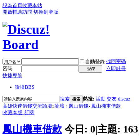
設為首頁
收藏本站
開啟輔助訪問
切換到窄版
找回密碼
自動登錄
密碼
立即註冊
登錄
快捷導航
論壇
BBS
搜索
熱搜:
活動
交友
discuz
搜索
高雄快速借錢交流論壇
»
論壇
›
鳳山借錢
›
鳳山機車借款
收藏本版
|
訂閱
鳳山機車借款
今日:
0
|
主題:
163