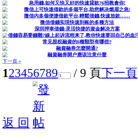
急用錢,如何又快又好的快速貸款?6招教會你!
微信上可快速借款的多個平台,助您解决燃眉之急!
微信内多個便捷借款平台,輕鬆借錢,快速放款……
微信借錢实現快速到账的多種方法
深圳押車借錢:灵活快捷的資金解决方案
借錢容易要錢難?線上起诉流程来了,教你快速要回自己的血汗
常见股权融資的6種類型有哪些?
融資融券怎麼開通?
融資融券開户應该注意什麼
下一頁 »
1
2
3
4
5
6
7
8
9
/ 9 頁
下一頁
返 回