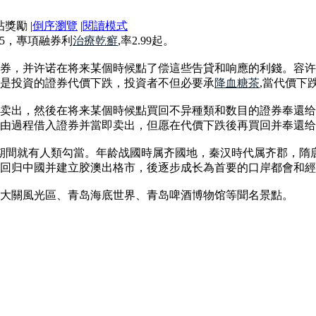
|
倒序瀏覽
|
閱讀模式
35，專項融券利
治療乾癬
,率2.99起。
券，并许诺在将来某個時候點了偿這些告貸和响應的利錢。容许
是投資的證券代價下跌，投資者不但必要承
降血糖茶
,當代價下
卖出，然後在将来某個時候點買回不异種類和数目的證券奉還给
由過程借入證券并當即卖出，但愿在代價下跌後再買回并奉還给
器期間就有人類勾當。年龄战國時属齐國地，秦汉時代属齐郡，
2年回归中國并建立胶澳出格市，後逐步成长為首要的口岸都會和
大關風光區、青岛海底世界、青岛啤酒博物馆等聞名景點。