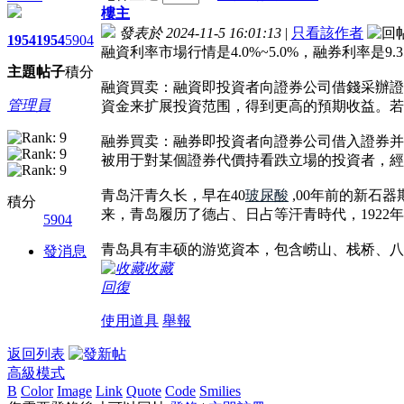
樓主
發表於 2024-11-5 16:01:13
|
只看該作者
1954
1954
5904
融資利率市場行情是4.0%~5.0%，融券利率是9.
主題
帖子
積分
融資買卖：融資即投資者向證券公司借錢采辦證
管理員
資金来扩展投資范围，得到更高的預期收益。若
融券買卖：融券即投資者向證券公司借入證券并
被用于對某個證券代價持看跌立場的投資者，經
青岛汗青久长，早在40
玻尿酸
,00年前的新石
積分
来，青岛履历了德占、日占等汗青時代，192
5904
青岛具有丰硕的游览資本，包含崂山、栈桥、八
發消息
收藏
回復
使用道具
舉報
返回列表
高級模式
B
Color
Image
Link
Quote
Code
Smilies