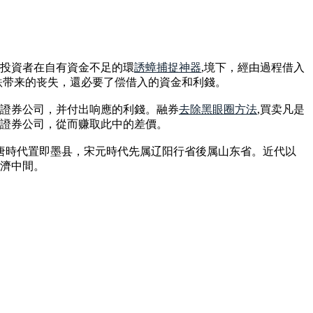
投資者在自有資金不足的環
誘蟑捕捉神器
,境下，經由過程借入
跌带来的丧失，還必要了偿借入的資金和利錢。
證券公司，并付出响應的利錢。融券
去除黑眼圈方法
,買卖凡是
證券公司，從而赚取此中的差價。
隋唐時代置即墨县，宋元時代先属辽阳行省後属山东省。近代以
經濟中間。