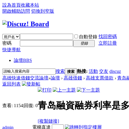
設為首頁
收藏本站
開啟輔助訪問
切換到窄版
找回密碼
自動登錄
密碼
立即註冊
登錄
快捷導航
論壇
BBS
搜索
熱搜:
活動
交友
discuz
搜索
高雄快速借錢交流論壇
»
論壇
›
高雄借錢
›
高雄支票借款
›
青岛融
返回列表
青岛融資融券利率是多
查看:
1154
|
回復:
0
[複製鏈接]
電梯直達
admin