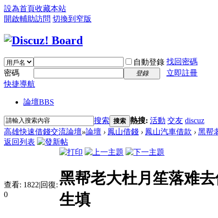
設為首頁
收藏本站
開啟輔助訪問
切換到窄版
找回密碼
自動登錄
密碼
立即註冊
登錄
快捷導航
論壇
BBS
搜索
熱搜:
活動
交友
discuz
搜索
高雄快速借錢交流論壇
»
論壇
›
鳳山借錢
›
鳳山汽車借款
›
黑帮
返回列表
黑帮老大杜月笙落难去
查看:
1822
|
回復:
0
生填