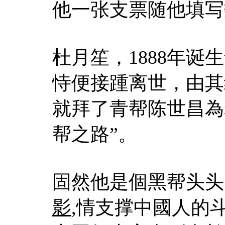
他一张支票随他填写
杜月笙，1888年诞
恃便接踵离世，由其
就拜了青帮陈世昌為
帮之路”。
固然他是個黑帮头头
影
,情支撑中國人的