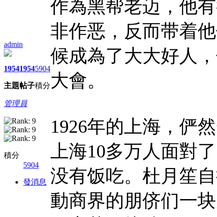
作為黑帮老迈，他有
非作恶，反而带着他
admin
候成為了大大好人，
1954
1954
5904
大會。
主題
帖子
積分
管理員
1926年的上海，
上海10多万人面對
積分
5904
没有饭吃。杜月笙自
發消息
動商界的朋侪们一块